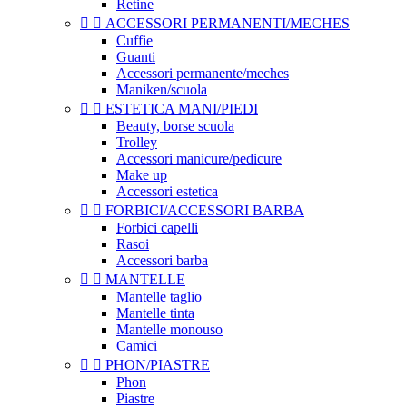
Retine


ACCESSORI PERMANENTI/MECHES
Cuffie
Guanti
Accessori permanente/meches
Maniken/scuola


ESTETICA MANI/PIEDI
Beauty, borse scuola
Trolley
Accessori manicure/pedicure
Make up
Accessori estetica


FORBICI/ACCESSORI BARBA
Forbici capelli
Rasoi
Accessori barba


MANTELLE
Mantelle taglio
Mantelle tinta
Mantelle monouso
Camici


PHON/PIASTRE
Phon
Piastre