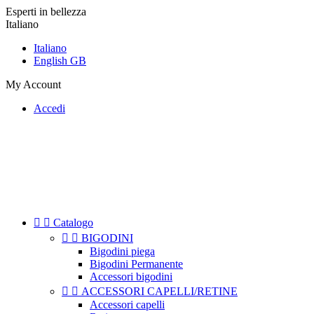
Esperti in bellezza
Italiano
Italiano
English GB
My Account
Accedi


Catalogo


BIGODINI
Bigodini piega
Bigodini Permanente
Accessori bigodini


ACCESSORI CAPELLI/RETINE
Accessori capelli