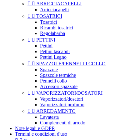


ARRICCIACAPELLI
Arricciacapelli


TOSATRICI
Tosatrici
Ricambi tosatrici
Regolabarba


PETTINI
Pettini
Pettini tascabili
Pettini Legno


SPAZZOLE/PENNELLI COLLO
Spazzole
Spazzole termiche
Pennelli collo
Accessori spazzole


VAPORIZZATORI/DOSATORI
Vaporizzatori/dosatori
Vaporizzatori profumo


ARREDAMENTO
Lavatesta
Complementi di arredo
Note legali e GDPR
Termini e condizioni d'uso