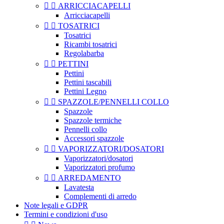


ARRICCIACAPELLI
Arricciacapelli


TOSATRICI
Tosatrici
Ricambi tosatrici
Regolabarba


PETTINI
Pettini
Pettini tascabili
Pettini Legno


SPAZZOLE/PENNELLI COLLO
Spazzole
Spazzole termiche
Pennelli collo
Accessori spazzole


VAPORIZZATORI/DOSATORI
Vaporizzatori/dosatori
Vaporizzatori profumo


ARREDAMENTO
Lavatesta
Complementi di arredo
Note legali e GDPR
Termini e condizioni d'uso