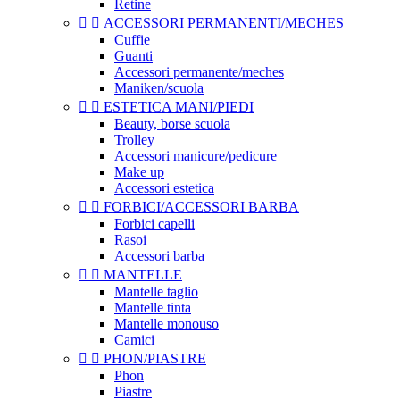
Retine


ACCESSORI PERMANENTI/MECHES
Cuffie
Guanti
Accessori permanente/meches
Maniken/scuola


ESTETICA MANI/PIEDI
Beauty, borse scuola
Trolley
Accessori manicure/pedicure
Make up
Accessori estetica


FORBICI/ACCESSORI BARBA
Forbici capelli
Rasoi
Accessori barba


MANTELLE
Mantelle taglio
Mantelle tinta
Mantelle monouso
Camici


PHON/PIASTRE
Phon
Piastre