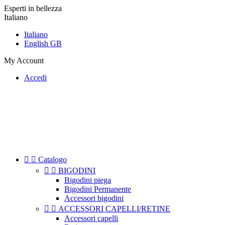
Esperti in bellezza
Italiano
Italiano
English GB
My Account
Accedi


Catalogo


BIGODINI
Bigodini piega
Bigodini Permanente
Accessori bigodini


ACCESSORI CAPELLI/RETINE
Accessori capelli