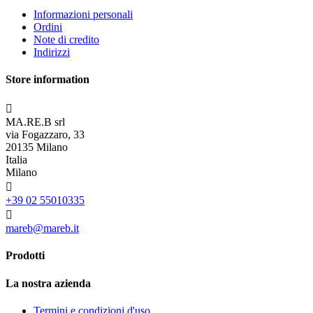
Informazioni personali
Ordini
Note di credito
Indirizzi
Store information

MA.RE.B srl
via Fogazzaro, 33
20135 Milano
Italia
Milano

+39 02 55010335

mareb@mareb.it
Prodotti
La nostra azienda
Termini e condizioni d'uso