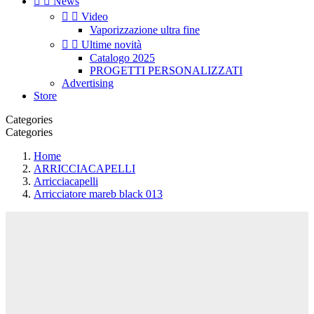


News


Video
Vaporizzazione ultra fine


Ultime novità
Catalogo 2025
PROGETTI PERSONALIZZATI
Advertising
Store
Categories
Categories
Home
ARRICCIACAPELLI
Arricciacapelli
Arricciatore mareb black 013