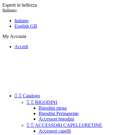
Esperti in bellezza
Italiano
Italiano
English GB
My Account
Accedi


Catalogo


BIGODINI
Bigodini piega
Bigodini Permanente
Accessori bigodini


ACCESSORI CAPELLI/RETINE
Accessori capelli