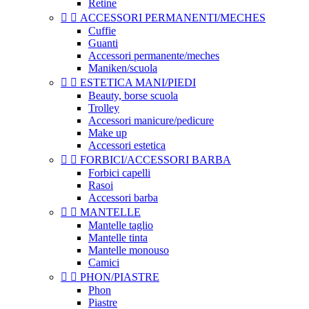
Retine


ACCESSORI PERMANENTI/MECHES
Cuffie
Guanti
Accessori permanente/meches
Maniken/scuola


ESTETICA MANI/PIEDI
Beauty, borse scuola
Trolley
Accessori manicure/pedicure
Make up
Accessori estetica


FORBICI/ACCESSORI BARBA
Forbici capelli
Rasoi
Accessori barba


MANTELLE
Mantelle taglio
Mantelle tinta
Mantelle monouso
Camici


PHON/PIASTRE
Phon
Piastre