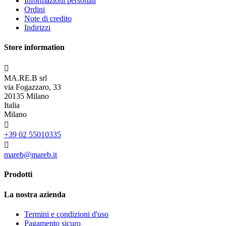
Informazioni personali
Ordini
Note di credito
Indirizzi
Store information

MA.RE.B srl
via Fogazzaro, 33
20135 Milano
Italia
Milano

+39 02 55010335

mareb@mareb.it
Prodotti
La nostra azienda
Termini e condizioni d'uso
Pagamento sicuro