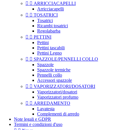


ARRICCIACAPELLI
Arricciacapelli


TOSATRICI
Tosatrici
Ricambi tosatrici
Regolabarba


PETTINI
Pettini
Pettini tascabili
Pettini Legno


SPAZZOLE/PENNELLI COLLO
Spazzole
Spazzole termiche
Pennelli collo
Accessori spazzole


VAPORIZZATORI/DOSATORI
Vaporizzatori/dosatori
Vaporizzatori profumo


ARREDAMENTO
Lavatesta
Complementi di arredo
Note legali e GDPR
Termini e condizioni d'uso