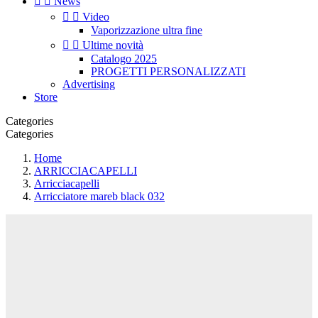


News


Video
Vaporizzazione ultra fine


Ultime novità
Catalogo 2025
PROGETTI PERSONALIZZATI
Advertising
Store
Categories
Categories
Home
ARRICCIACAPELLI
Arricciacapelli
Arricciatore mareb black 032